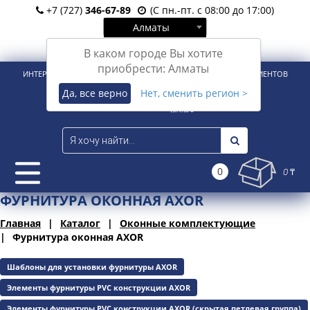
+7 (727)
346-67-89
(С пн.-пт. с 08:00 до 17:00)
Алматы
Вход
Регистрация
В каком городе Вы хотите
приобрести: Алматы
ИНТЕРНЕТ-МАГАЗИН ДЛЯ РОЗНИЧНЫХ И КОРПОРАТИВНЫХ КЛИЕНТОВ
Да, все верно
Нет, сменить регион >
0
0 ₸
ФУРНИТУРА ОКОННАЯ AXOR
Главная
Каталог
Оконные комплектующие
Фурнитура оконная AXOR
Шаблоны для установки фурнитуры AXOR
Элементы фурнитуры PVC конструкции AXOR
Элементы фурнитуры PVC конструкции AXOR (скрытая петлевая группа)