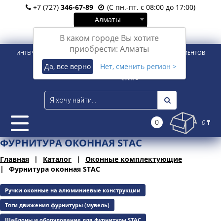
+7 (727)
346-67-89
(С пн.-пт. с 08:00 до 17:00)
Алматы
Вход
Регистрация
В каком городе Вы хотите
приобрести: Алматы
ИНТЕРНЕТ-МАГАЗИН ДЛЯ РОЗНИЧНЫХ И КОРПОРАТИВНЫХ КЛИЕНТОВ
Да, все верно
Нет, сменить регион >
0
0 ₸
ФУРНИТУРА ОКОННАЯ STAC
Главная
Каталог
Оконные комплектующие
Фурнитура оконная STAC
Ручки оконные на алюминиевые конструкции
Тяги движения фурнитуры (мувель)
Шаблоны и оборудование для фурнитуры STAC