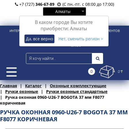
+7 (727)
346-67-89
(С пн.-пт. с 08:00 до 17:00)
Алматы
Вход
Регистрация
В каком городе Вы хотите
приобрести: Алматы
ИНТЕРНЕТ-МАГАЗИН ДЛЯ РОЗНИЧНЫХ И КОРПОРАТИВНЫХ КЛИЕНТОВ
Да, все верно
Нет, сменить регион >
0
0 ₸
Главная
Каталог
Оконные комплектующие
Ручки оконные
Ручки оконные стандартные
Ручка оконная 0960-U26-7 BOGOTA 37 мм F8077
коричневая
РУЧКА ОКОННАЯ 0960-U26-7 BOGOTA 37 ММ
F8077 КОРИЧНЕВАЯ