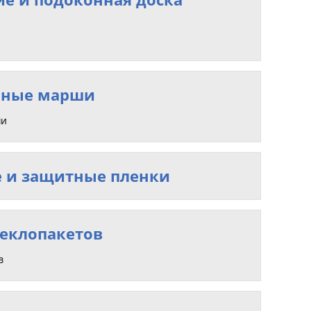
чные марши
ши
 и защитные пленки
теклопакетов
в