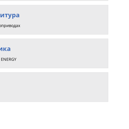
итура
роприводах
ика
X ENERGY