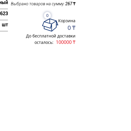
ный
Выбрано товаров на сумму:
267
₸
623
0
Корзина
шт
0 ₸
До бесплатной доставки
100000 ₸
осталось: