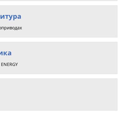
итура
роприводах
ика
X ENERGY