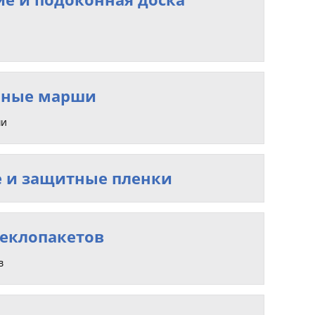
чные марши
ши
 и защитные пленки
теклопакетов
в